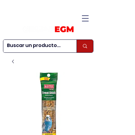
CONÓCENOS
|
CONTÁCTANOS
|
¿QUIERES SER
| WEBINARS
DISTRIBUIDOR?