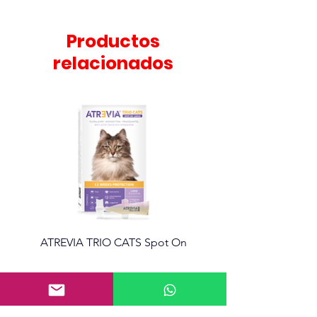
diseños varios.
Productos
relacionados
ATREVIA TRIO CATS Spot On
Atrevia 360 Tabletas mas
Información