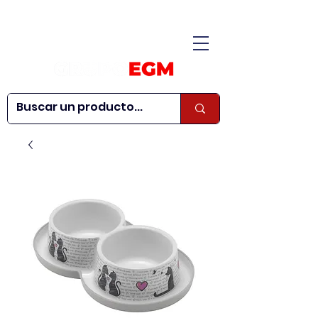
CONÓCENOS
|
CONTÁCTANOS
|
¿QUIERES SER
| WEBINARS
DISTRIBUIDOR?