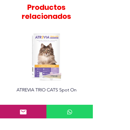
vivos.
Productos
relacionados
ATREVIA TRIO CATS Spot On
Atrevia 360 Tabletas mas
Información
10 Calle 12-56 Zona 8 de Mixco, Granjas
de