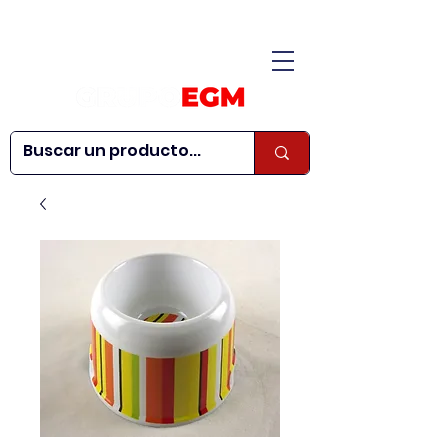
CONÓCENOS
|
CONTÁCTANOS
|
¿QUIERES SER
| WEBINARS
DISTRIBUIDOR?