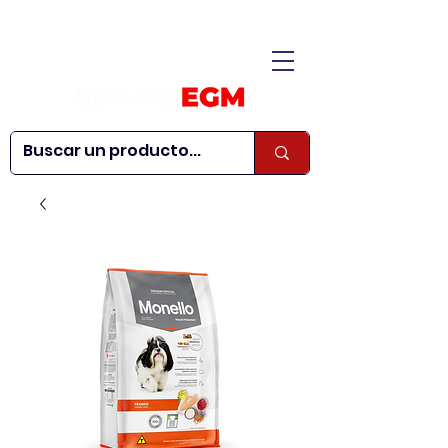
CONÓCENOS
|
CONTÁCTANOS
|
¿QUIERES SER
| WEBINARS
DISTRIBUIDOR?