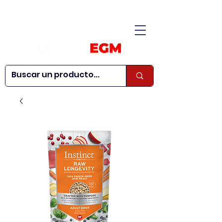
CONÓCENOS
|
CONTÁCTANOS
|
¿QUIERES SER
| WEBINARS
DISTRIBUIDOR?