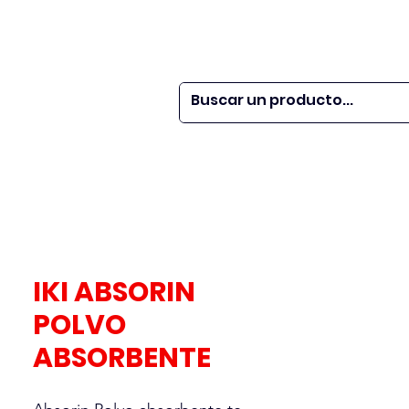
 SER
| WEBINARS
DOR?
M VETS
More
IKI ABSORIN
POLVO
ABSORBENTE