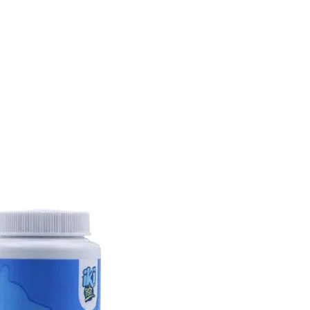
CONÓCENOS
|
CONTÁCTANOS
|
¿QUIERES
DISTRIBUI
REPTILES
PECES
PEQUEÑAS ESPECIES
EG