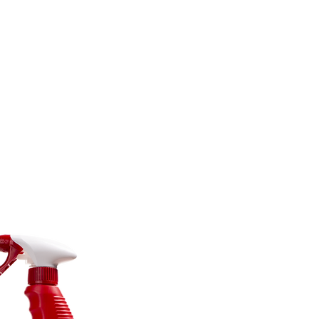
CONÓCENOS
|
CONTÁCTANOS
|
¿QUIERES
DISTRIBUI
REPTILES
PECES
PEQUEÑAS ESPECIES
EG