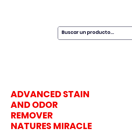
 SER
| WEBINARS
DOR?
M VETS
More
ADVANCED STAIN
AND ODOR
REMOVER
NATURES MIRACLE