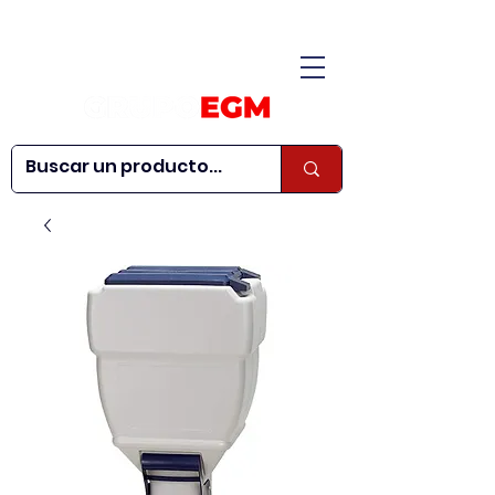
CONÓCENOS
|
CONTÁCTANOS
|
¿QUIERES SER
| WEBINARS
DISTRIBUIDOR?