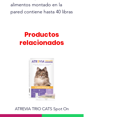
alimentos montado en la
pared contiene hasta 40 libras
de alimentos secos. Este
dispensador está hecho para
la comodidad de almacenar y
Productos
dispensar alimentos, todo en
relacionados
un recipiente fácil.
ATREVIA TRIO CATS Spot On
Atrevia 360 Tabletas mas