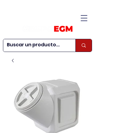
CONÓCENOS
|
CONTÁCTANOS
|
¿QUIERES SER
| WEBINARS
DISTRIBUIDOR?