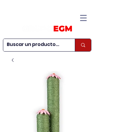
CONÓCENOS
|
CONTÁCTANOS
|
¿QUIERES SER
| WEBINARS
DISTRIBUIDOR?