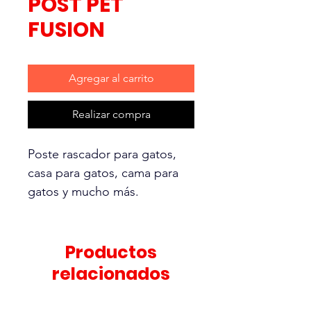
POST PET
FUSION
Agregar al carrito
Realizar compra
Poste rascador para gatos,
casa para gatos, cama para
gatos y mucho más.
Promueve el juego
interactivo: Dos postes para
gatos a diferentes alturas
Productos
proporcionan arañazos
relacionados
elásticos completos para
gatos, así como escalar. Las