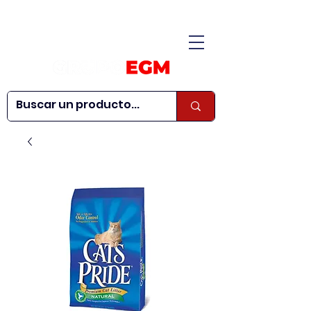
CONÓCENOS
|
CONTÁCTANOS
|
¿QUIERES SER
| WEBINARS
DISTRIBUIDOR?