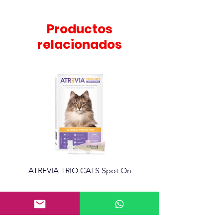
Productos
relacionados
ATREVIA TRIO CATS Spot On
Atrevia 360 Tabletas mas
Información