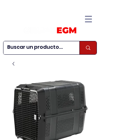
CONÓCENOS
|
CONTÁCTANOS
|
¿QUIERES SER
| WEBINARS
DISTRIBUIDOR?