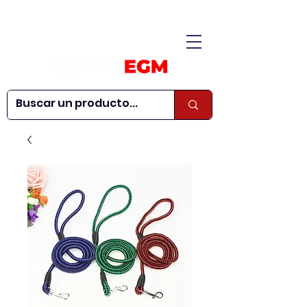
CONÓCENOS
|
CONTÁCTANOS
|
¿QUIERES SER
| WEBINARS
DISTRIBUIDOR?