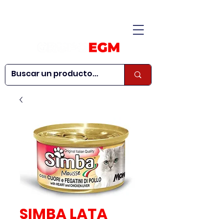
CONÓCENOS
|
CONTÁCTANOS
|
¿QUIERES SER
| WEBINARS
DISTRIBUIDOR?
SIMBA LATA