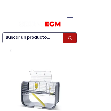
CONÓCENOS
|
CONTÁCTANOS
|
¿QUIERES SER
| WEBINARS
DISTRIBUIDOR?