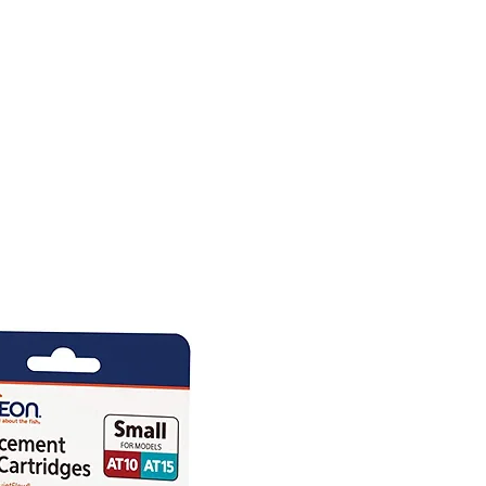
CONÓCENOS
|
CONTÁCTANOS
|
¿QUIERES
DISTRIBUI
REPTILES
PECES
PEQUEÑAS ESPECIES
EG