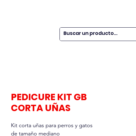
 SER
| WEBINARS
DOR?
M VETS
More
PEDICURE KIT GB
CORTA UÑAS
Kit corta uñas para perros y gatos
de tamaño mediano