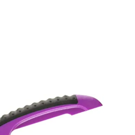
CONÓCENOS
|
CONTÁCTANOS
|
¿QUIERES
DISTRIBUI
REPTILES
PECES
PEQUEÑAS ESPECIES
EG