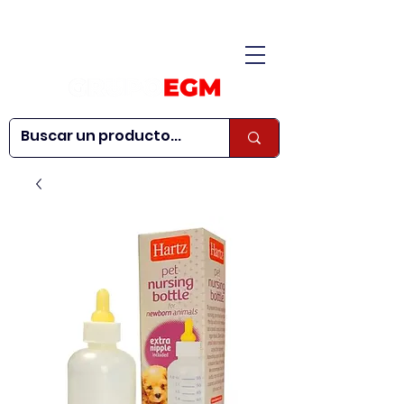
CONÓCENOS
|
CONTÁCTANOS
|
¿QUIERES SER
| WEBINARS
DISTRIBUIDOR?