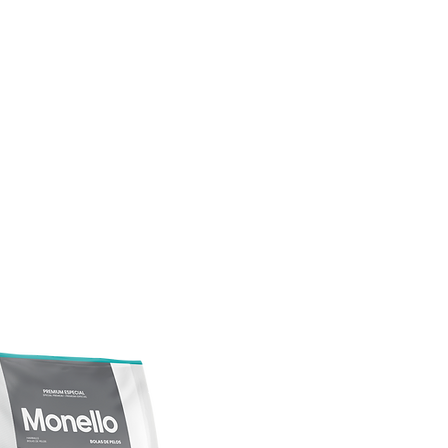
CONÓCENOS
|
CONTÁCTANOS
|
¿QUIERES
DISTRIBUI
REPTILES
PECES
PEQUEÑAS ESPECIES
EG