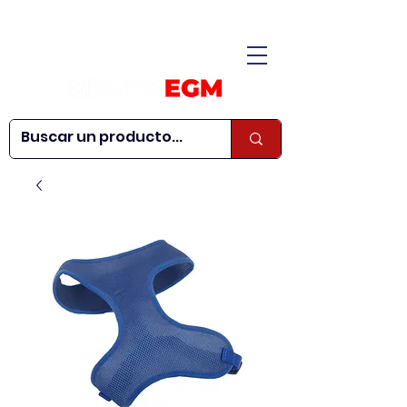
CONÓCENOS
|
CONTÁCTANOS
|
¿QUIERES SER
| WEBINARS
DISTRIBUIDOR?