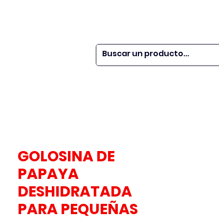
 SER
| WEBINARS
DOR?
M VETS
More
GOLOSINA DE
PAPAYA
DESHIDRATADA
PARA PEQUEÑAS