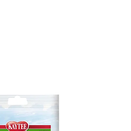
CONÓCENOS
|
CONTÁCTANOS
|
¿QUIERES
DISTRIBUI
REPTILES
PECES
PEQUEÑAS ESPECIES
EG