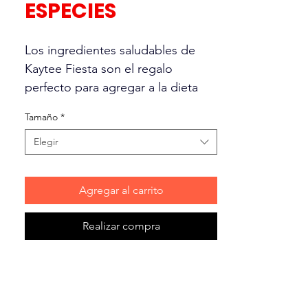
ESPECIES
Los ingredientes saludables de
Kaytee Fiesta son el regalo
perfecto para agregar a la dieta
regular de su mascota o para
Tamaño
*
ofrecer como guarnición.
Elegir
• Cantidad de alimento diario
según especie: Conejos o
Agregar al carrito
conejillos de indias: 1 a 2
cucharadas / Hámster, gerbos,
Realizar compra
ratas, etc. : ½ cucharada diaria.
• Golosina sabrosa y nutritiva,
hecho de PAPAYA
DESHIDRATADA.