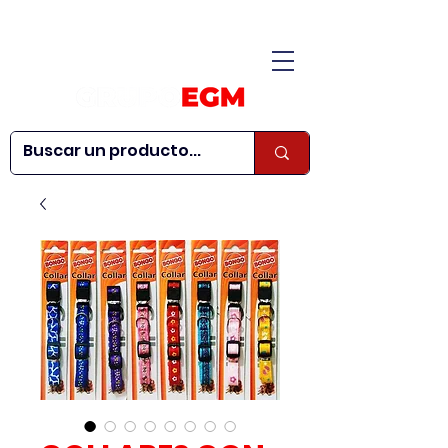
CONÓCENOS
|
CONTÁCTANOS
|
¿QUIERES SER
| WEBINARS
DISTRIBUIDOR?