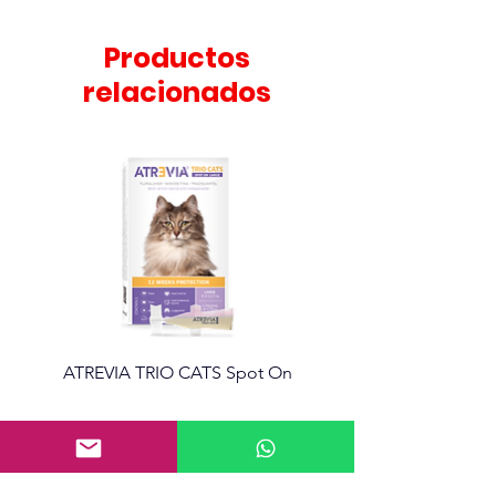
Productos
relacionados
ATREVIA TRIO CATS Spot On
Atrevia 360 Tabletas mas
Información