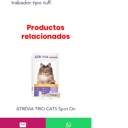
trabador tipo tuff.
Productos
relacionados
ATREVIA TRIO CATS Spot On
Atrevia 360 Tabletas mas