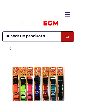
CONÓCENOS
|
CONTÁCTANOS
|
¿QUIERES SER
| WEBINARS
DISTRIBUIDOR?