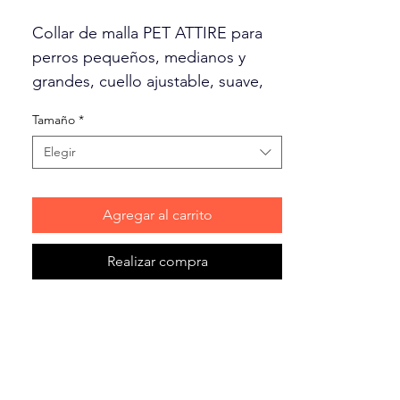
Collar de malla PET ATTIRE para
perros pequeños, medianos y
grandes, cuello ajustable, suave,
ligero, transpirable, ajuste cómodo
Tamaño
*
• Medida: ¾” de ancho, ajustable,
para todo tipo de perros.
Elegir
Agregar al carrito
Realizar compra