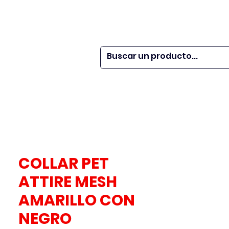
 SER
| WEBINARS
DOR?
M VETS
More
COLLAR PET
ATTIRE MESH
AMARILLO CON
NEGRO