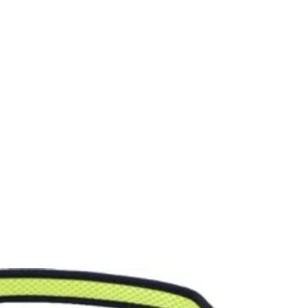
CONÓCENOS
|
CONTÁCTANOS
|
¿QUIERES
DISTRIBUI
REPTILES
PECES
PEQUEÑAS ESPECIES
EG