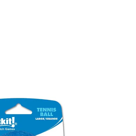
CONÓCENOS
|
CONTÁCTANOS
|
¿QUIERES
DISTRIBUI
REPTILES
PECES
PEQUEÑAS ESPECIES
EG