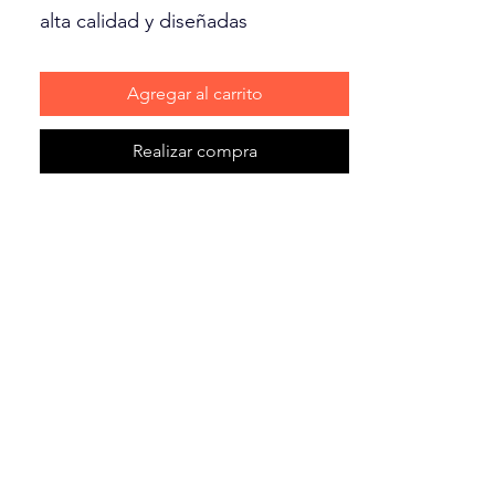
alta calidad y diseñadas
específicamente para el juego de
buscar. Construido con caucho
Agregar al carrito
natural, cuenta con un núcleo de
caucho extra grueso y un material
Realizar compra
duradero que flota en el agua. Los
colores brillantes proporcionan
una mejor visibilidad cuando juega
con su perro y ayudan a evitar que
se pierda la pelota. Estas pelotas
de alto rebote están disponibles
en tamaños pequeño, mediano,
grande.
• Cuenta con un núcleo de goma
extra grueso.