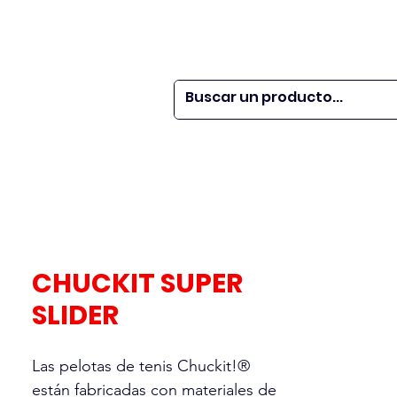
 SER
| WEBINARS
DOR?
M VETS
More
CHUCKIT SUPER
SLIDER
Las pelotas de tenis Chuckit!®
están fabricadas con materiales de