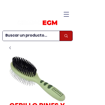
CONÓCENOS
|
CONTÁCTANOS
|
¿QUIERES SER
| WEBINARS
DISTRIBUIDOR?