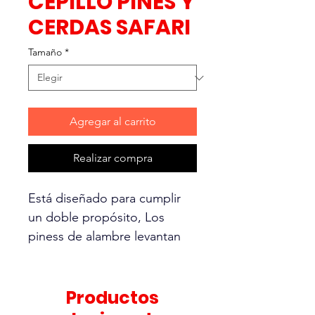
CEPILLO PINES Y
CERDAS SAFARI
Tamaño
*
Agregar al carrito
Realizar compra
Está diseñado para cumplir
un doble propósito, Los
piness de alambre levantan
eficazmente el pelo suelto y
la suciedad del pelaje,
ayudando a mantener un
Productos
pelaje limpio y saludable.