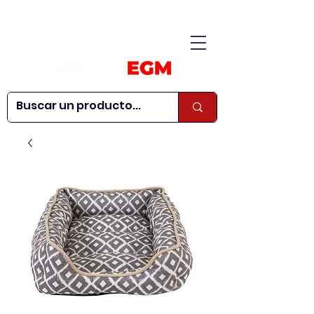
CONÓCENOS
|
CONTÁCTANOS
|
¿QUIERES SER
| WEBINARS
DISTRIBUIDOR?