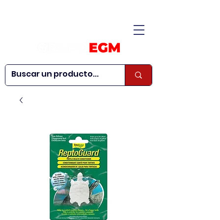
CONÓCENOS
|
CONTÁCTANOS
|
¿QUIERES SER
| WEBINARS
DISTRIBUIDOR?